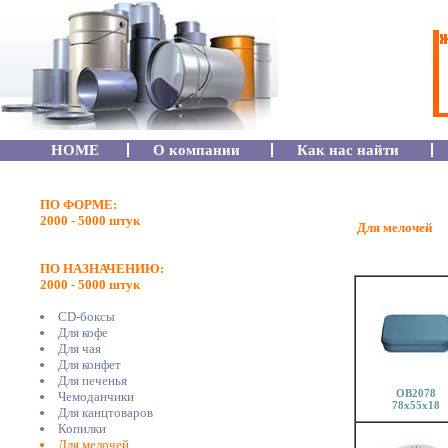
HOME
О компании
Как нас найти
ПО ФОРМЕ:
2000 - 5000 штук
Для мелочей
ПО НАЗНАЧЕНИЮ:
2000 - 5000 штук
CD-боксы
Для кофе
Для чая
Для конфет
Для печенья
OB2078
Чемоданчики
78x55x18
Для канцтоваров
Копилки
Для мелочей