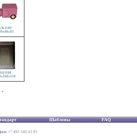
UK1189
89x80x93
SQ1108
8x108x150
4
»
тандарт
Шаблоны
FAQ
фон:
+7 495 540 43 95