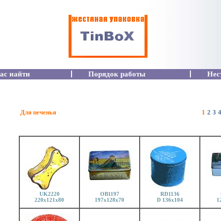
ас найти
Порядок работы
Нес
Для печенья
1
2
3
UK2220
OB1197
RD1136
220x121x80
197x128x70
D 136x104
1