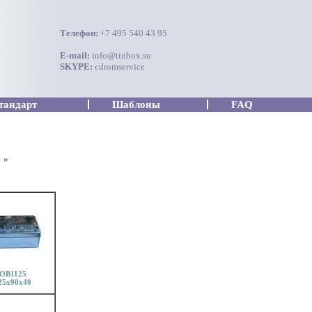
Телефон:
+7 495 540 43 95
E-mail:
info@tinbox.su
SKYPE:
cdromservice
тандарт
Шаблоны
FAQ
4
»
OB1125
25x90x40