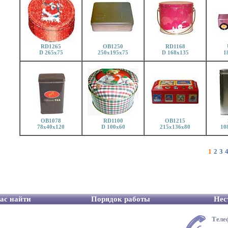
RD1265
OB1250
RD1168
D 265x75
250x195x75
D 168x135
1
OB1078
RD1100
OB1215
78x40x120
D 100x60
215x136x80
10
1
2
3
ас найти
Порядок работы
Нес
Теле