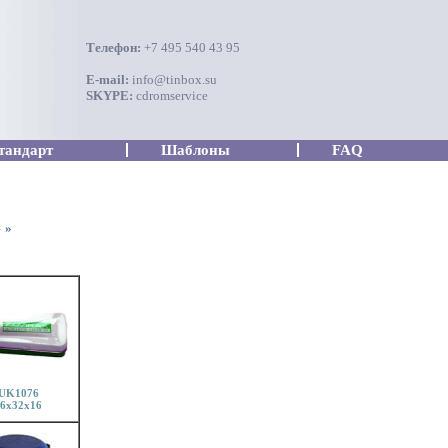
Телефон:
+7 495 540 43 95
E-mail:
info@tinbox.su
SKYPE:
cdromservice
тандарт
Шаблоны
FAQ
4
»
UK1076
6x32x16