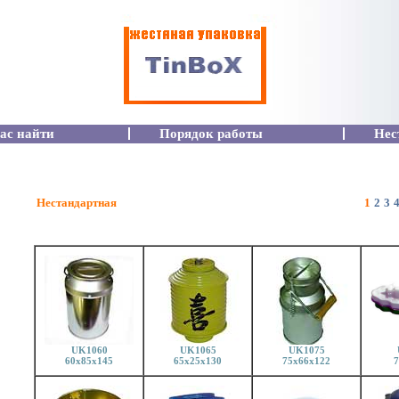
ас найти
Порядок работы
Нес
Нестандартная
1
2
3
UK1060
UK1065
UK1075
60x85x145
65x25x130
75x66x122
7