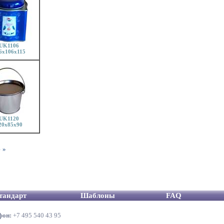
UK1106
6x106x115
UK1120
20x85x90
4
»
тандарт
Шаблоны
FAQ
фон:
+7 495 540 43 95