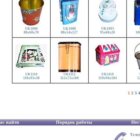
UK1080
UK1088
UK1095
80x60x70
88x54x127
95x60x20
10
UK1110
UK1112
UK1119
110x93x30
112x72x160
119x94x104
1
1
2
3
ас найти
Порядок работы
Нес
Теле